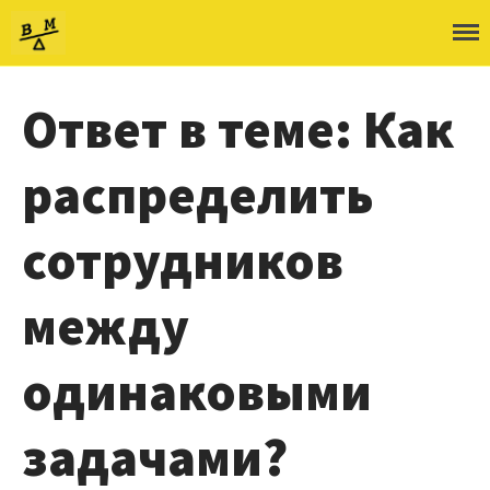
ШВМ
Ответ в теме: Как
О школе
распределить
Об авторе
Как учиться
сотрудников
Войти
между
одинаковыми
задачами?